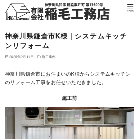
コ
ン
テ
ン
神奈川県鎌倉市K様｜システムキッチ
ツ
ンリフォーム
へ
移
2025年2月11日
施工事例
動
神奈川県鎌倉市にお住まいのK様からシステムキッチン
のリフォーム工事をお任せいただきました。
施工前